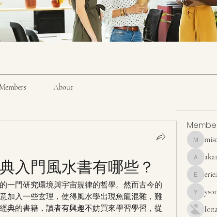
Members
About
Membe
mis
misora
aka
典入門風水書有哪些？
akanskha
erie
erieanave
的一門研究環境與宇宙規律的哲學。然而古今的
yso
意加入一些玄理，使得風水學出現魚龍混雜，難
ysora
經典的書籍，讀者有興趣不妨買來學習學習，從
Ion