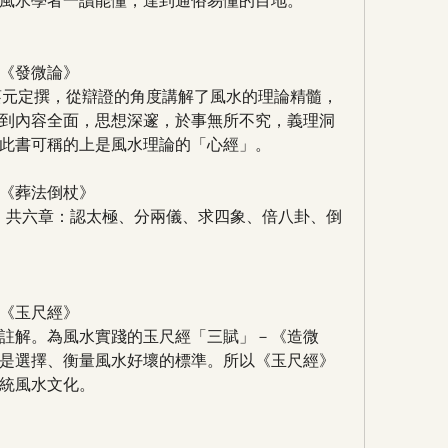
風水學者一讀能懂，達到通俗易懂的目地。
《發微論》
蔡元定撰，從辯證的角度講解了風水的理論精髓，
到內容全面，思想深邃，於事無所不究，義理洞
此書可稱的上是風水理論的「心經」。
《葬法倒杖》
。 共六章：認太極、分兩儀、求四象、倍八卦、倒
《玉尺經》
註解。為風水實踐的玉尺經「三賦」－《造微
是選擇、衡量風水好壞的標準。所以《玉尺經》
統風水文化。