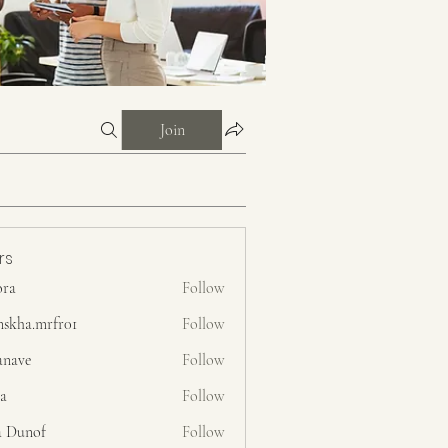
Join
rs
ora
Follow
nskha.mrfr01
Follow
.mrfr01
anave
Follow
ra
Follow
a Dunof
Follow