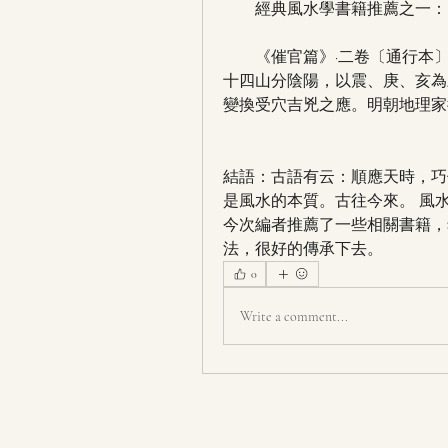
　　經典風水學書籍推薦之一：
　　《催官篇》·二卷〔通行本
十四山分陰陽，以震、庚、亥為
變換受穴吉兇之應。明朝地理家
結語：古語有云：順應天時，巧
是風水的本質。古往今來。 風
今次編者推薦了一些相關書籍，
法，很好的傳承下去。
0
Write a comment...