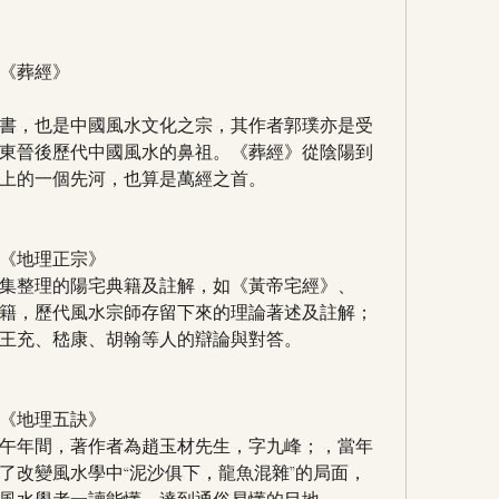
《葬經》
書，也是中國風水文化之宗，其作者郭璞亦是受
東晉後歷代中國風水的鼻祖。《葬經》從陰陽到
上的一個先河，也算是萬經之首。
《地理正宗》
集整理的陽宅典籍及註解，如《黃帝宅經》、
籍，歷代風水宗師存留下來的理論著述及註解；
王充、嵇康、胡翰等人的辯論與對答。
《地理五訣》
午年間，著作者為趙玉材先生，字九峰；，當年
了改變風水學中“泥沙俱下，龍魚混雜”的局面，