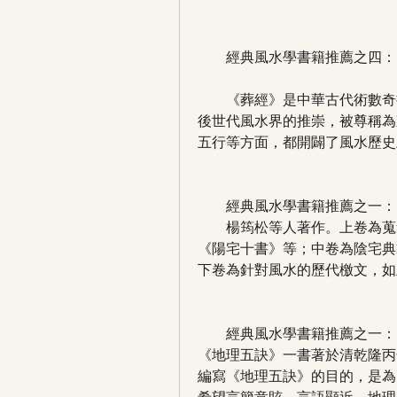
　　經典風水學書籍推薦之四：
　　《葬經》是中華古代術數奇
後世代風水界的推崇，被尊稱為
五行等方面，都開闢了風水歷史
　　經典風水學書籍推薦之一：
　　楊筠松等人著作。上卷為蒐
《陽宅十書》等；中卷為陰宅典
下卷為針對風水的歷代檄文，如
　　經典風水學書籍推薦之一：
《地理五訣》一書著於清乾隆丙
編寫《地理五訣》的目的，是為