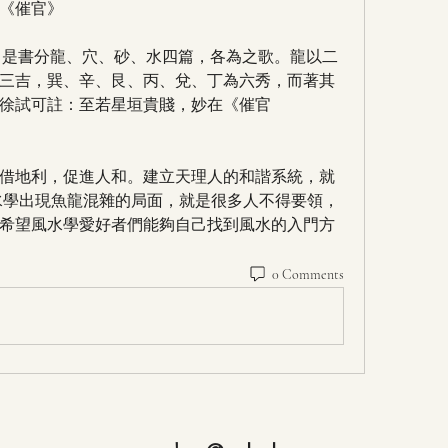
《催官》
〕是書分龍、穴、砂、水四篇，各為之歌。龍以二
三吉，巽、辛、艮、丙、兌、丁為六秀，而著其
徐試可註：至若星垣貴賤，妙在《催官
借地利，促進人和。建立天理人的和諧系統，就
水學出現魚龍混雜的局面，就是很多人不得要領，
希望風水學愛好者們能夠自己找到風水的入門方
0 Comments