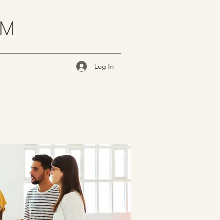
OM
Log In