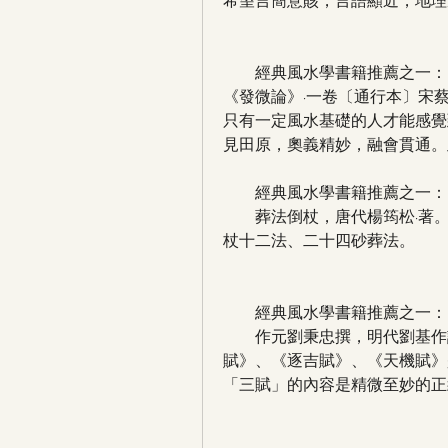
希望言簡意賅，言語顯近，地理
　　經典風水學書籍推薦之一：
《發微論》·一卷〔通行本〕宋
只有一定風水基礎的人才能感覺
見田原，奧義精妙，融會貫通。
　　經典風水學書籍推薦之一：
　　葬法倒杖，唐代楊筠松·著
杖十二法、二十四砂葬法。
　　經典風水學書籍推薦之一：
　　作元劉秉忠撰，明代劉基作
賦》、《逐吉賦》、《天機賦》
「三賦」的內容是精微至妙的正