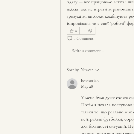
одягу — все працювало легко і шв
підхід, але не втратити різноманітн
зрозуміти, як люди комбінують реч
імпровізація чи є свої “робочі” фо
0
1 Comment
Write a comment...
Sort by:
Newest
k0stantia0
May 28
У мене була дуже схожа сит
Потім я почала поступово 
тільки те, що реально між
нейтральні футболки, сороч
для більшості ситуацій. Це
думати, що з чим поєднати