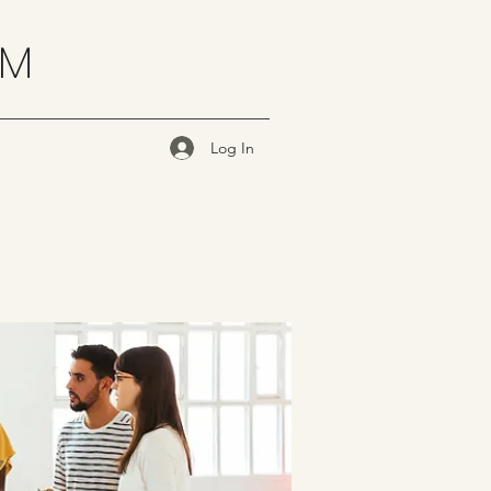
OM
Log In