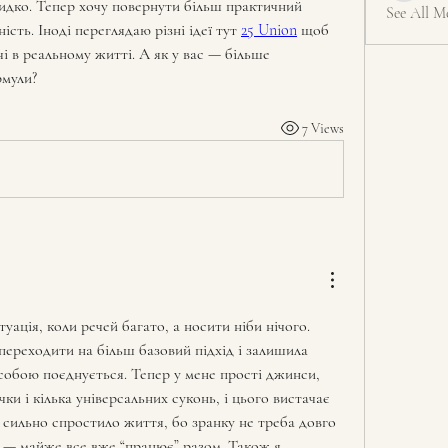
идко. Тепер хочу повернути більш практичний 
See All M
ість. Іноді переглядаю різні ідеї тут 
25 Union
 щоб 
і в реальному житті. А як у вас — більше 
рмули?
7 Views
уація, коли речей багато, а носити ніби нічого. 
переходити на більш базовий підхід і залишила 
 собою поєднується. Тепер у мене прості джинси, 
ки і кілька універсальних суконь, і цього вистачає 
 сильно спростило життя, бо зранку не треба довго 
 — майже все вже “працює” разом. Також я 