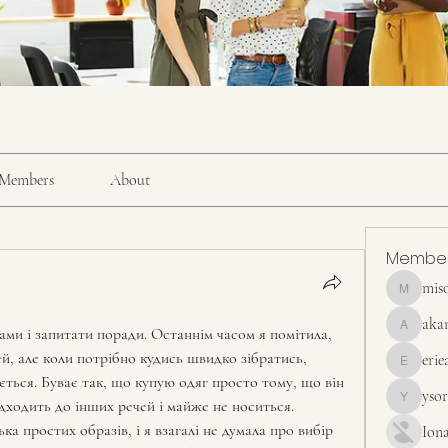
Members
About
Membe
mis
misora
aka
ами і запитати поради. Останнім часом я помітила, 
akanskha
й, але коли потрібно кудись швидко зібратись, 
erie
erieanave
ться. Буває так, що купую одяг просто тому, що він 
yso
ідходить до інших речей і майже не носиться. 
ysora
ка простих образів, і я взагалі не думала про вибір 
Ion