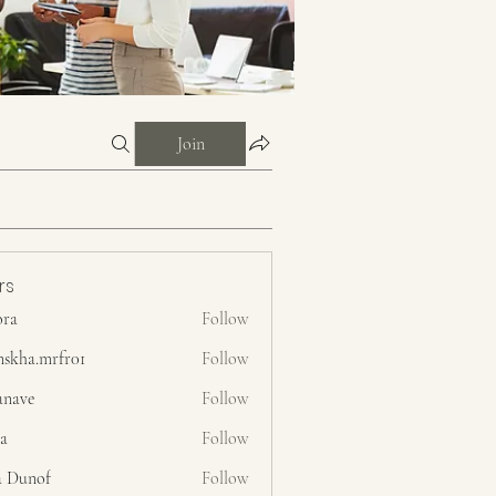
Join
rs
ora
Follow
nskha.mrfr01
Follow
.mrfr01
anave
Follow
ra
Follow
a Dunof
Follow