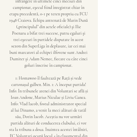
înfrângere în ultimele cinci meciuri din 
campionat, eşecul fiind înregistrat chiar în 
etapa precedentă, 0-1 pe teren propriu cu FCU 
1948 Craiova. Echipa antrenată de Marin Dună 
(„principalul” din actele oficiale) şi Ilie 
Poenaru a bifat trei succese, patru egaluri şi 
trei eşecuri în partidele disputate în acest 
sezon din SuperLiga în deplasare, iar cei mai 
buni marcatori al echipei ilfovene sunt Andrei 
Dumiter şi Adam Nemec, fiecare cu câte cinci 
goluri înscrise în campionat. 

1: Homawoo îl faultează pe Rață și vede 
cartonașul galben. Min. 1: A început partida! 
Info: În tribunele arenei din Voluntari se află și 
Ioan Andone, Marius Niculae și Liviu Ganea. 
Info: Vlad Iacob, fostul administrator special 
al lui Dinamo, a venit la meci alături de tatăl 
său, Dorin Iacob. Aceștia nu vor urmări 
partida alături de conducerea clubului, ci vor 
sta la tribuna a doua. Înaintea acestei întâlniri, 
FC Voluntari ocupă locul 4 în clasamentul din 