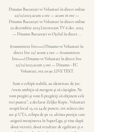
Dinamo București vs Voluntari în direct online 
22/12/2023 acum 2 ore — acum 16 ore — 
Dinamo București vs Voluntari în direct online 
22 decembrie 2023 Livestream TV 6 dec. 2023 
— Dinamo București vs Oțelul în direct ...

(transmitere live===) Dinamo vs Voluntari în 
direct live 22/ acum 2 ore — (transmitere 
live===) Dinamo vs Voluntari în direct live 
22/12/2023 acum 5 ore — Dinamo - FC 
Voluntari, ora 20:30, LIVE TEXT.

Sunt o echipă stabilă, au identitate de joc. 
Avem ambiţia să mergem şi să câștigăm. Ne 
vom pregăti şi vom fi pregătiţi să obţinem cele 
trei puncte”, a declarat Zeljko Kopic. Voluntari 
ocupă locul 13, cu 24 de puncte, tot atâtea câte 
are şi UTA, echipa de pe 12, ultima poziţie care 
asigură menţinerea în SuperLiga, şi vine după 
două victorii, două rezultate de egalitate şi o 