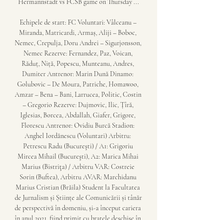
Hermannstadt vs FCSB game on Thursday ...

Echipele de start: FC Voluntari: Vâlceanu – 
Miranda, Matricardi, Armaș, Aliji – Boboc, 
Nemec, Crepulja, Doru Andrei – Sigurjonsson, 
Nemec Rezerve: Fernandez, Paz, Voican, 
Răduț, Niță, Popescu, Munteanu, Andres, 
Dumiter Antrenor: Marin Dună Dinamo: 
Golubovic – De Moura, Patriche, Homawoo, 
Amzar – Bena – Bani, Larrucea, Politic, Costin 
– Gregorio Rezerve: Dujmovic, Ilic, Țîră, 
Iglesias, Borcea, Abdallah, Giafer, Grigore, 
Florescu Antrenor: Ovidiu Burcă Stadion: 
Anghel Iordănescu (Voluntari) Arbitru: 
Petrescu Radu (Bucureşti) / A1: Grigoriu 
Mircea Mihail (Bucureşti), A2: Marica Mihai 
Marius (Bistriţa) / Arbitru VAR: Costreie 
Sorin (Buftea), Arbitru AVAR: Marchidanu 
Marius Cristian (Brăila) Student la Facultatea 
de Jurnalism și Științe ale Comunicării și tânăr 
de perspectivă în domeniu, și-a început cariera 
în anul 2021, fiind primit cu brațele deschise în 