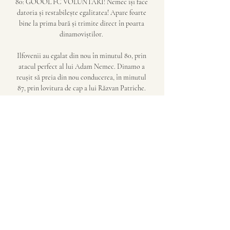
80: GOOOL FC VOLUNTARI! Nemec își face 
datoria și restabilește egalitatea! Apare foarte 
bine la prima bară și trimite direct în poarta 
dinamoviștilor. 

Ilfovenii au egalat din nou în minutul 80, prin 
atacul perfect al lui Adam Nemec. Dinamo a 
reușit să preia din nou conducerea, în minutul 
87, prin lovitura de cap a lui Răzvan Patriche. 
Golul a fost inițial anulat pe motiv de ofsaid, 
însă după patru minute de analiză în camera 
VAR, reușita a fost validată. Ilfovenii au 
beneficiat de un penalty în prelungiri, însă 
Sigurjonsson a trimis incredibil pe lângă 
poartă. 

Dinamo este pe locul 15, cu 13 puncte, la 10 
distanţă de poziţiile de baraj, şi a început să 
spere într-o minune după victoria din runda 
precedentă, 2-0 în deplasare cu Botoşani, 
prima după patru luni (bucureştenii n-au mai 
câştigat de 14 etape, mai precis de pe 19 august, 