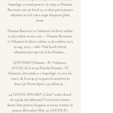
Superliga, cu nouă puncte, în timp ce Dinamo 
București este pe locul 14, cu doar patru puncte 
obținute în cele cinci etape disputate până 
acum. 

Dinamo București vs Voluntari în direct online 
22 decembrie acum 2 ore — Dinamo București 
vs Voluntari în direct online 22 decembrie 2023 
19 aug. 2023 — Info: Vlad Iacob, fostul 
administrator special al lui Dinamo ...

LIVE VIDEO | Dinamo - FC Voluntari, 
ASTĂZI, de la 20:30 Partida Dinamo - FC 
Voluntari, din runda 21 a Superligii, va avea loc 
vineri, de la 20:30 şi va putea fi urmărită în 
direct pe Prima Sport 2 şi online pe ...

24: GOOOL DINAMO! „Câinii” reduc destul 
de repede din diferență! Costin lasă trimite 
foarte bine pentru Gregorio și acesta trimite în 
poarta ilfovenilor! Min. 19: GOOOL FC 