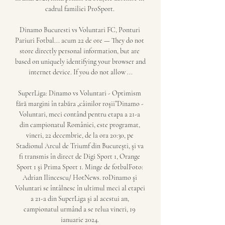
cadrul familiei ProSport. 

Dinamo Bucuresti vs Voluntari FC, Ponturi 
Pariuri Fotbal... acum 22 de ore — They do not 
store directly personal information, but are 
based on uniquely identifying your browser and 
internet device. If you do not allow ...

SuperLiga: Dinamo vs Voluntari - Optimism 
fără margini în tabăra „câinilor roşii”Dinamo - 
Voluntari, meci contând pentru etapa a 21-a 
din campionatul României, este programat, 
vineri, 22 decembrie, de la ora 20:30, pe 
Stadionul Arcul de Triumf din Bucureşti, şi va 
fi transmis în direct de Digi Sport 1, Orange 
Sport 1 şi Prima Sport 1. Minge de fotbalFoto: 
Adrian Ilincescu/ HotNews. roDinamo şi 
Voluntari se întâlnesc în ultimul meci al etapei 
a 21-a din SuperLiga şi al acestui an, 
campionatul urmând a se relua vineri, 19 
ianuarie 2024. 
