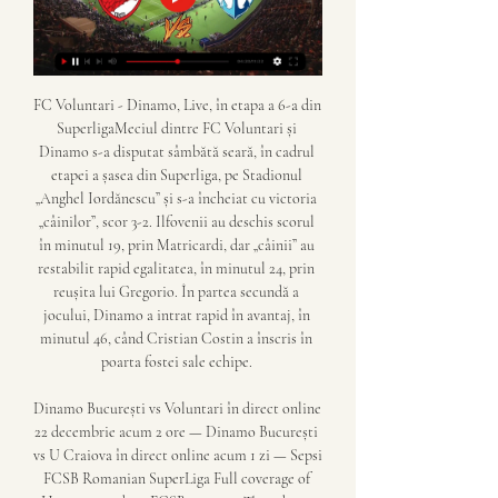
FC Voluntari - Dinamo, Live, în etapa a 6-a din 
SuperligaMeciul dintre FC Voluntari și 
Dinamo s-a disputat sâmbătă seară, în cadrul 
etapei a șasea din Superliga, pe Stadionul 
„Anghel Iordănescu” și s-a încheiat cu victoria 
„câinilor”, scor 3-2. Ilfovenii au deschis scorul 
în minutul 19, prin Matricardi, dar „câinii” au 
restabilit rapid egalitatea, în minutul 24, prin 
reușita lui Gregorio. În partea secundă a 
jocului, Dinamo a intrat rapid în avantaj, în 
minutul 46, când Cristian Costin a înscris în 
poarta fostei sale echipe. 

Dinamo București vs Voluntari în direct online 
22 decembrie acum 2 ore — Dinamo București 
vs U Craiova în direct online acum 1 zi — Sepsi 
FCSB Romanian SuperLiga Full coverage of 