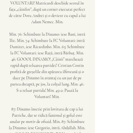
VOLUNTARI! Matricardi deschide scorul în 
fața „câinilor”, după un corner executat perfect 
de către Doru Andrei și o deviere cu capul a lui 
Adam Nemec. Min. 

Min. 76: Schimbare la Dinamo: iese Bani, intră 
Ilic. Min. 74: Schimbare la FC Voluntari: intră 
Dumiter, iese Ricardinho. Min. 63: Schimbare 
la FC Voluntari: iese Rață, intră Bărbuț. Min. 
46: GOOOL DINAMO! „Câinii” marchează 
rapid după reluarea partidei! Cristian Costin 
profită de greșelile din apărarea ilfoveană și o 
duce pe Dinamo în avantaj cu un șut de pe 
partea dreaptă, pe jos, la colțul lung. Min. 46: 
S-a reluat partida! Min. 45+2: Pauză la 
Voluntari! Min. 

87: Dinamo înscrie prin lovitura de cap a lui 
Patriche, dar se ridică fanionul și golul este 
anulat pe motiv de ofsaid. Min. 87: Schimbare 
la Dinamo: iese Gregorio, intră Abdallah. Min. 