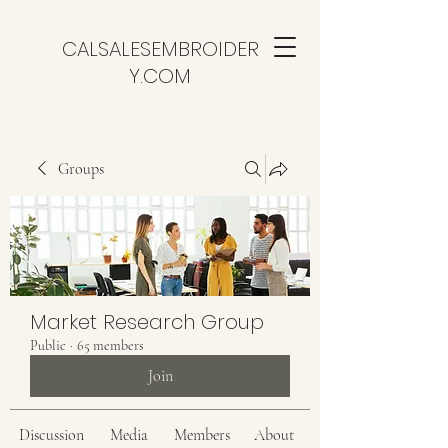
CALSALESEMBROIDER
Y.COM
Groups
Market Research Group
Public
·
65 members
Join
Discussion
Media
Members
About