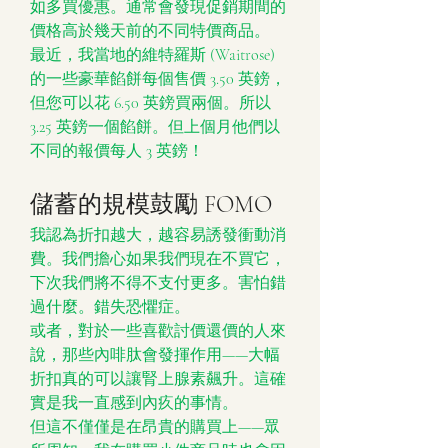
如多買優惠。通常會發現促銷期間的
價格高於幾天前的不同特價商品。
最近，我當地的維特羅斯 (Waitrose) 
的一些豪華餡餅每個售價 3.50 英鎊，
但您可以花 6.50 英鎊買兩個。所以 
3.25 英鎊一個餡餅。但上個月他們以
不同的報價每人 3 英鎊！
儲蓄的規模鼓勵 FOMO
我認為折扣越大，越容易誘發衝動消
費。我們擔心如果我們現在不買它，
下次我們將不得不支付更多。害怕錯
過什麼。錯失恐懼症。
或者，對於一些喜歡討價還價的人來
說，那些內啡肽會發揮作用——大幅
折扣真的可以讓腎上腺素飆升。這確
實是我一直感到內疚的事情。
但這不僅僅是在昂貴的購買上——眾